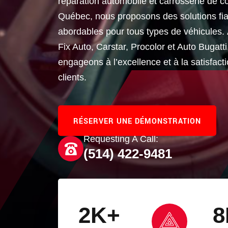
réparation automobile et carrosserie de c
Québec, nous proposons des solutions fia
abordables pour tous types de véhicules. À
Fix Auto, Carstar, Procolor et Auto Bugatt
engageons à l’excellence et à la satisfact
clients.
RÉSERVER UNE DÉMONSTRATION
Requesting A Call:
(514) 422-9481
2
K+
8