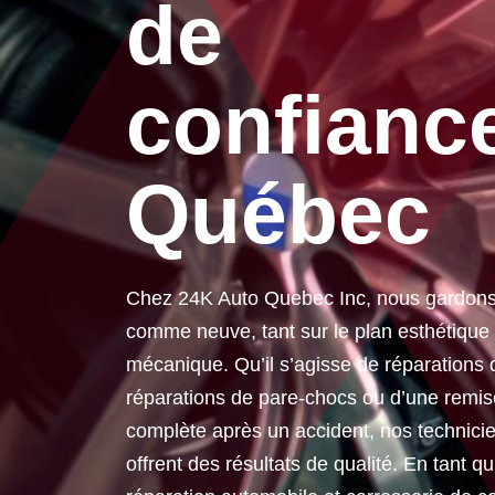
de
confianc
Québec
Chez 24K Auto Quebec Inc, nous gardons 
comme neuve, tant sur le plan esthétique
mécanique. Qu’il s’agisse de réparations
réparations de pare-chocs ou d’une remis
complète après un accident, nos technicie
offrent des résultats de qualité. En tant qu