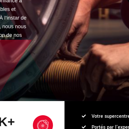
onfiance à
bles et
 l’instar de
i, nous nous
ion de nos
Votre supercentr
K+
Portés par l’expe