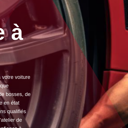
e à
votre voiture
 que
 de bosses, de
e en état
ns qualifiés
’atelier de