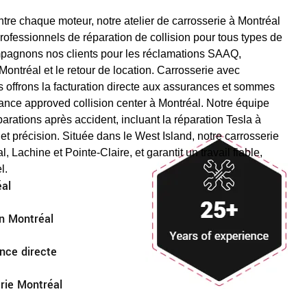
ntre chaque moteur, notre atelier de carrosserie à Montréal
ofessionnels de réparation de collision pour tous types de
pagnons nos clients pour les réclamations SAAQ,
 Montréal et le retour de location. Carrosserie avec
s offrons la facturation directe aux assurances et sommes
ce approved collision center à Montréal. Notre équipe
arations après accident, incluant la réparation Tesla à
 et précision. Située dans le West Island, notre carrosserie
, Lachine et Pointe-Claire, et garantit un travail fiable,
l.
éal
on Montréal
nce directe
erie Montréal