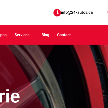
info@24kautos.ca
opos
Services
Blog
Contact
rie