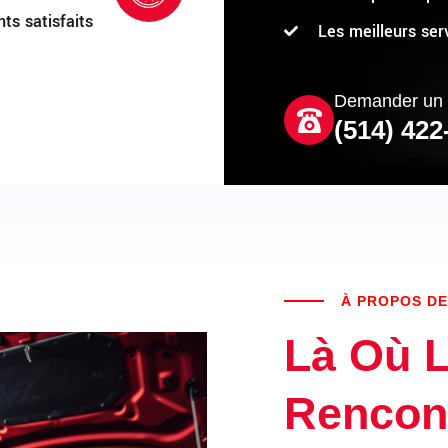
nts satisfaits
Les meilleurs ser
Demander un 
(514) 422
À PROPOS DE
Là Où L
Rencon