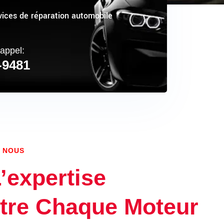
vices de réparation automobile
appel:
-9481
 NOUS
’expertise
tre Chaque Moteur