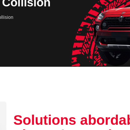
Collision
llision
Solutions abordab