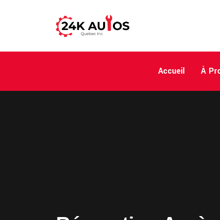
Skip
to
content
Accueil
À Pr