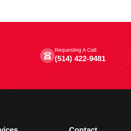
Requesting A Call:
(514) 422-9481
vices
Contact